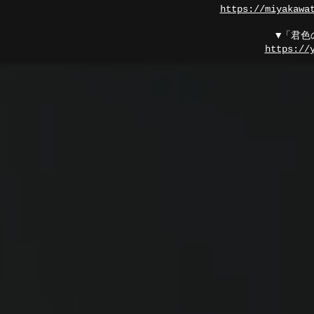
https://miyakawa
▼「君色の
https://