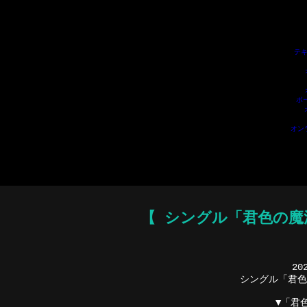
ポーカーアプリおすすめ
ポーカーアプリ
オンライン ポーカー
ポーカー アプリ
テ
キサスホールデム アプリ
F
テキ
ポ
オン
【
シングル「君色の魔法
20
シングル「君色
▼「君