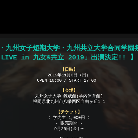
プリおすすめ
ポーカーアプリ
オンライン ポーカー
ポーカー アプリ
テキサスホール
学・九州女子短期大学・九州共立大学合同学園
LIVE in 九女&共立 2019」出演決定!! 】
【日時】
2019年11月3日（日）
OPEN 16:00 / START 17:00
【会場】
九州女子大学 錬成館(学内体育館)
福岡県北九州市八幡西区自由ヶ丘1-1
【チケット】
〈 学内生 1,000円 〉
- 販売期間 -
9月20日(金)〜