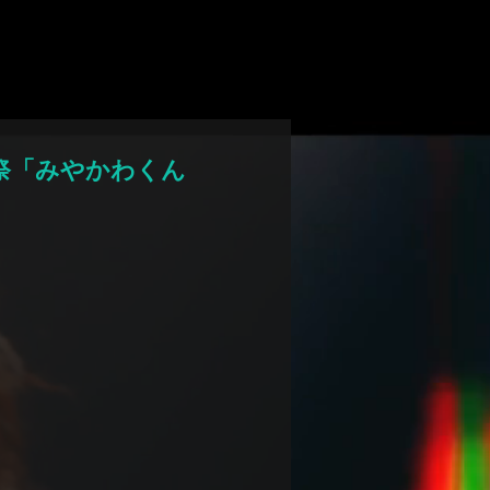
デム アプリ
祭
「みやかわくん