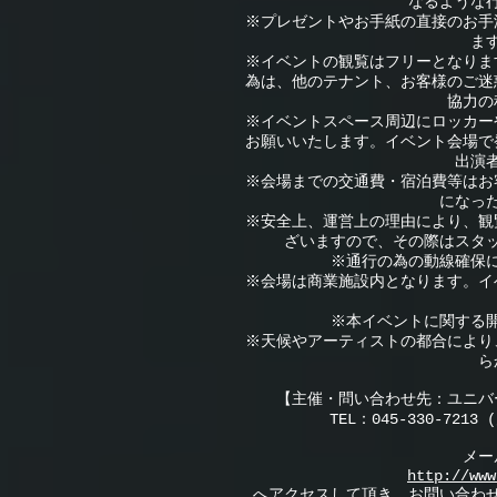
なるような
※プレゼントやお手紙の直接のお手
ま
※イベントの観覧はフリーとなりま
為は、他のテナント、お客様のご迷
協力の
※イベントスペース周辺にロッカー
お願いいたします。イベント会場で
出演
※会場までの交通費・宿泊費等はお
になっ
※安全上、運営上の理由により、観
ざいますので、その際はスタ
※通行の為の動線確保
※会場は商業施設内となります。イ
※本イベントに関する
※天候やアーティストの都合により
ら
【主催・問い合わせ先：ユニバ
TEL：045-330-72
メー
http://www
へアクセスして頂き、お問い合わ