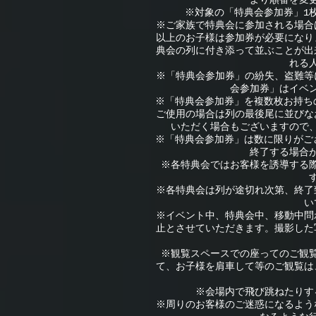
より順番を変
※対象の「特典会参加券」1
※ご家族で特典会に参加される場合
以上のお子様は参加券が必要になり
典会の列に付き添って並ぶことが出
れる
※「特典会参加券」の紛失、盗難等
会参加券」はイベ
※「特典会参加券」を複数枚お持ち
ご使用の場合は列の最後尾に並びな
いただく場合もございますので
※「特典会参加券」は数に限りがご
終了する場合
※各特典会ではお客様を誘導する
※各特典会は列が途切れ次第、終了
い
※イベント中、特典会中、移動中問
止とさせていただきます。撮影した
※観覧スペースでの座ってのご観
て、お子様を肩車して等のご観覧は
※会場内で飛び跳ねたりす
※周りのお客様のご迷惑になるよう