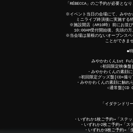
「RÉBECCA」のご予約が必要と
※イベント当日の会場にて、みやかわ
ミニライブ終演後に実施する
※施設開店（AM10時）前にお並
10:00AM受付開始後、先頭
※当会場は屋根のないオープンスペ
ことができま
◆
みやかわくん1st Ful
○初回限定映像盤[CD
・みやかわくんの素顔に
○初回限定グッズ盤[CD+撮り下
・みやかわくんの素顔に触れ
○通常盤[CD O
「イダテンドリー
・いずれか1枚ご予約⇒「ステ
・いずれか2枚ご予約⇒「ス
・いずれか3枚ご予約⇒「