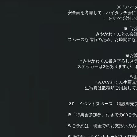
※「ハイ
安全面を考慮して、ハイタッチ会に
ーをすべて外し
※「お
みやかわくんとの会
スムースな進行のため、お時間にな
※お
“みやかわくん書き下ろしス
ステッカーは2色ありますが、
※
“みやかわくん生写真
生写真は数種類ご用意して
２F イベントスペース 特設即売ブ
※「特典会参加券」付きでのCDご
※ご予約は、現金でのお支払いのみ