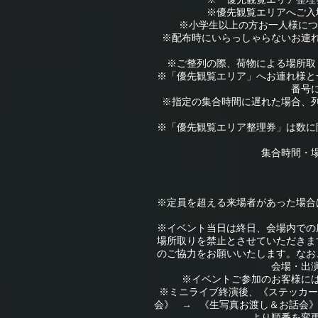
※「優先観覧エリア整理
※優先観覧エリアへご入
※小学生以上の方お一人様につ
※配布時にいらっしゃらないお連
※ご整列の際、荷物による場所取
※「優先観覧エリア」へお連れ様と
番号
※指定の集合時間に遅れた場合、
※「優先観覧エリア整理券」は数に
集合時間・
※定員を超える来場者があった場合
※イベント当日は終日、会場内での
場所取りを禁止とさせていただきま
のご協力をお願いいたします。なお
会場・出
※イベントご参加のお客様に
※ミニライブ終演後、《ステッカー
会》 → 《生写真お渡し＆お話会