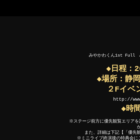
ポーカーアプリおすすめ
ポーカーアプリ
オンライン ポーカー
ポーカー アプリ
テ
キサスホールデム アプリ
みやかわくん1st Full
◆日程：
◆場所：静
２Fイベ
http://ww
◆時間
※ステージ前方に優先観覧エリアを
また、詳細は下記【「優先
※ミニライブ終演後の特典会にご