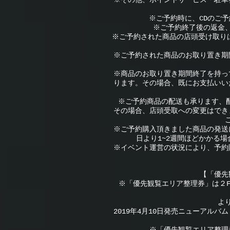
※その他、ポイントサービス・駐車
※ご予約時に、CDのご
※ご予約終了後の返金
※ご予約された商品の店頭受け取りは
※ご予約された商品のお取り置き期間
※商品のお取り置き期間終了を持っ
ります。その場合、既にお支払いい
※ご予約商品の配送も承ります、配
その場合、店頭受取への変更はでき
※ご予約購入頂きました商品の発送
日より1~2週間ほどかかる
※イベント運営の状況により、予約
【「優先
※「優先観覧エリア整理券」は２
よ
2019年4月10日発売ニューアルバ