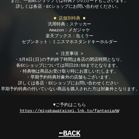
また、一部ECショップでは特典ナシのカートもございます。
詳しくは各店・ECショップにお問い合わせください。
■ 店舗別特典 ■
汎用特典：ステッカー
Amazon：メガジャケ
楽天ブックス：缶ミラー
セブンネット：ミニスマホスタンドキーホルダー
< 注意事項 >
・3月6日(日)の予約終了時間は各店の閉店時間となり、
各ECショップについては同日23:59までとなります。
・特典物は商品お受け取り時にお渡しいたします。
・早期予約特典対象外の店舗もございます。
詳しくは各店・ECショップにお問い合わせください
・早期予約特典の付いていない商品を購入された方は対象外となります
​▼ご予約はこちら
https://miyakawataisei.lnk.to/fantasiaAW
⬅︎BACK