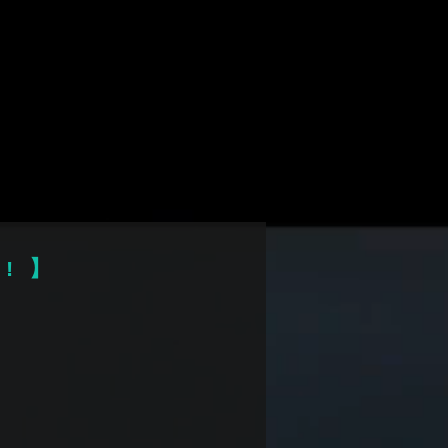
デム アプリ
!
】