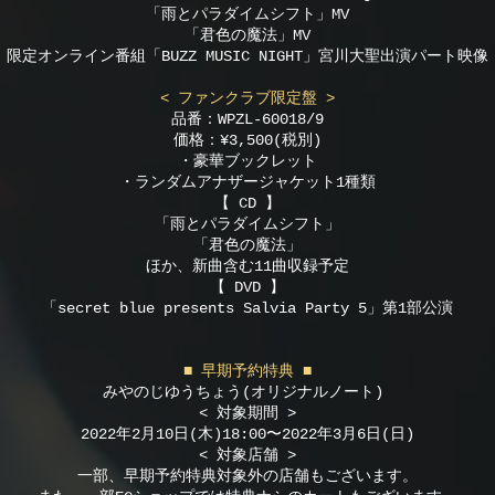
「雨とパラダイムシフト」MV
「君色の魔法」MV
限定オンライン番組「BUZZ MUSIC NIGHT」宮川大聖出演パート映像
< ファンクラブ限定盤 >
品番：WPZL-60018/9
価格：¥3,500(税別)
・豪華ブックレット
・ランダムアナザージャケット1種類
【 CD 】
「雨とパラダイムシフト」
「君色の魔法」
ほか、新曲含む11曲収録予定
【 DVD 】
「secret blue presents Salvia Party 5」第1部公演
■ 早期予約特典 ■
みやのじゆうちょう(オリジナルノート)
< 対象期間 >
2022年2月10日(木)18:00〜2022年3月6日(日)
< 対象店舗 >
一部、早期予約特典対象外の店舗もございます。