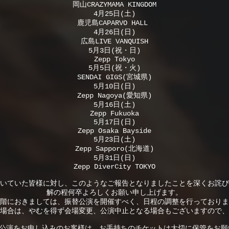
岡山CRAZYMAMA KINGDOM
4月25日(土)
鹿児島CAPARVO HALL
4月26日(日)
広島LIVE VANQUISH
5月3日(祝・日)
Zepp Tokyo
5月5日(祝・火)
SENDAI GIGS(宮城県)
5月10日(日)
Zepp Nagoya(愛知県)
5月16日(土)
Zepp Fukuoka
5月17日(日)
Zepp Osaka Bayside
5月23日(土)
Zepp Sapporo(北海道)
5月31日(日)
Zepp DiverCity TOKYO
いていた皆様に対し、このようなご報告となりましたことを深くお詫び
解の程何卒よろしくお願い申し上げます。
階におきましては、振替公演を開催すべく、日程の調整を行っておりま
場合は、やむを得ず会場変更、公演中止となる場合もございますので、
tion公演をお申し込みのお客様は、お手持ちのチケットは大切に保管をお