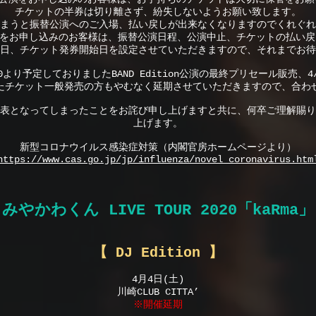
チケットの半券は切り離さず、紛失しないようお願い致します。
まうと振替公演へのご入場、払い戻しが出来なくなりますのでくれぐれ
on公演をお申し込みのお客様は、振替公演日程、公演中止、チケットの払い
日、チケット発券開始日を設定させていただきますので、それまでお待
:00より予定しておりましたBAND Edition公演の最終プリセール販売、4/1
たチケット一般発売の方もやむなく延期させていただきますので、合わ
表となってしまったことをお詫び申し上げますと共に、何卒ご理解賜り
上げます。
新型コロナウイルス感染症対策（内閣官房ホームページより）
https://www.cas.go.jp/jp/influenza/novel_coronavirus.htm
みやかわくん LIVE TOUR 2020「kaRma」
【 DJ Edition 】
4月4日(土)
川崎CLUB CITTA’
※開催延期