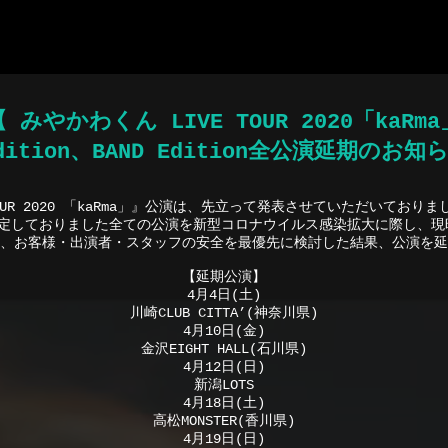
プリおすすめ
ポーカーアプリ
オンライン ポーカー
ポーカー アプリ
テキサスホール
【 みやかわくん LIVE TOUR 2020「kaRma
Edition、BAND Edition全公演延期のお知
OUR 2020 「kaRma」』公演は、先立って発表させていただいており
予定しておりました全ての公演を新型コロナウイルス感染拡大に際し、現
、お客様・出演者・スタッフの安全を最優先に検討した結果、公演を延
【延期公演】
4月4日(土)
川崎CLUB CITTA’(神奈川県)
4月10日(金)
金沢EIGHT HALL(石川県)
4月12日(日)
新潟LOTS
4月18日(土)
高松MONSTER(香川県)
4月19日(日)