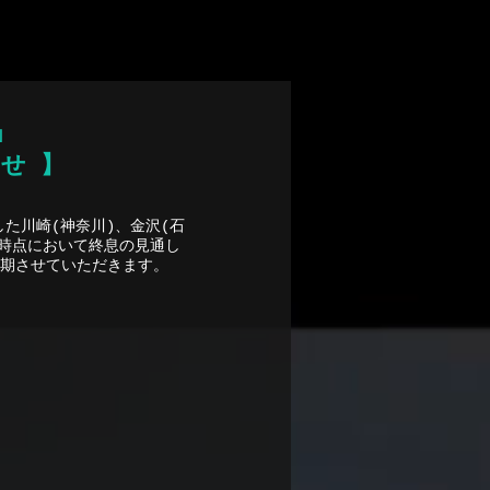
デム アプリ
」
らせ 】
ました川崎(神奈川)、金沢(石
時点において終息の見通し
期させていただきます。