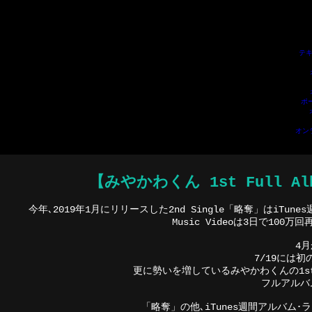
ポーカーアプリおすすめ
ポーカーアプリ
オンライン ポーカー
ポーカー アプリ
テ
キサスホールデム アプリ
F
テキ
ポ
オン
【みやかわくん 1st Full Alb
今年､2019年1月にリリースした2nd Single「略奪」はiT
Music Videoは3日で10
4月
7/19には
更に勢いを増しているみやかわくんの1st A
フルアルバ
「略奪」の他､iTunes週間アルバム