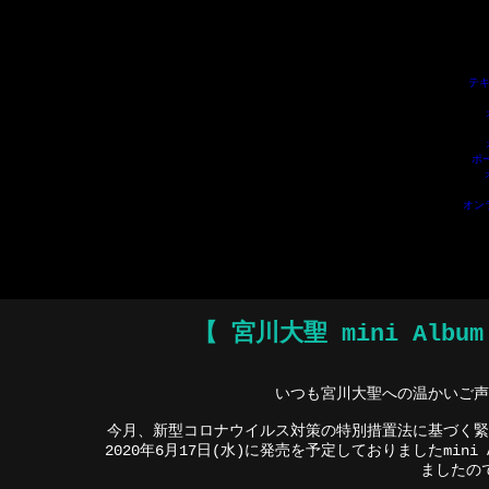
ポーカーアプリおすすめ
ポーカーアプリ
オンライン ポーカー
ポーカー アプリ
テ
キサスホールデム アプリ
F
テキ
ポ
オン
【 宮川大聖 mini Alb
いつも宮川大聖への温かいご声
今月、新型コロナウイルス対策の特別措置法に基づく緊
2020年6月17日(水)に発売を予定しておりましたmin
ましたの