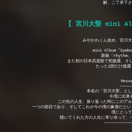
解、ご了承下さ
【 宮川大聖 mini Al
みやかわくん改め、宮川大
mini Album『S
新曲「rhyth
また初の日本武道館で初披露、そし
たった2回だけ披
Mess
―――――
本名の「宮川大聖」とし
今僕に出来
この先の人生、振り返った時にこのアル
一つの節目であり、そしてこれが今の僕の象徴だという
僕にとって
聴いてくれた方の人生に寄り添って、
―――――――――――