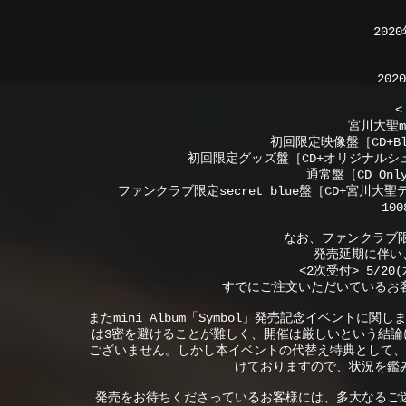
202
202
<
宮川大聖mi
初回限定映像盤［CD+Blu-
初回限定グッズ盤［CD+オリジナルシュー
通常盤［CD Only
ファンクラブ限定secret blue盤［CD+宮川
10
なお、ファンクラブ限定
発売延期に伴い
<2次受付> 5/20(
すでにご注文いただいているお
またmini Album「Symbol」発売記念イベント
は3密を避けることが難しく、開催は厳しいという結論
ございません。しかし本イベントの代替え特典として、
けておりますので、状況を鑑
発売をお待ちくださっているお客様には、多大なるご