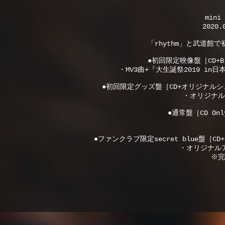
mini
2020.
「rhythm」と武道館
●初回限定映像盤［CD+Blu
・MV3曲+『大生誕祭2019 in
●初回限定グッズ盤［CD+オリジナルシュー
・オリジナル
●通常盤［CD Only
●ファンクラブ限定secret blue盤［CD
・オリジナル
※完