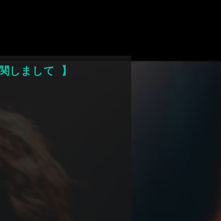
デム アプリ
トに関しまして
】