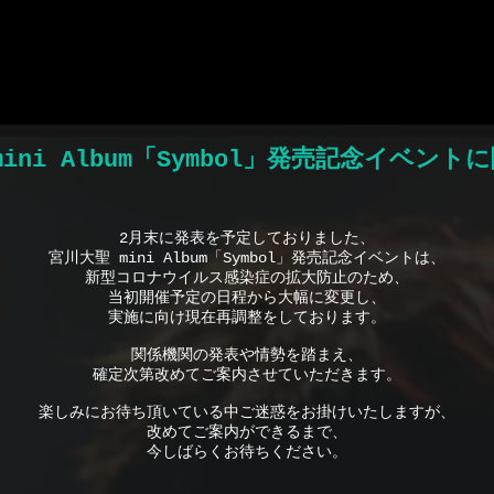
プリおすすめ
ポーカーアプリ
オンライン ポーカー
ポーカー アプリ
テキサスホール
mini Album「Symbol」発売記念イベン
2月末に発表を予定しておりました、
宮川大聖 mini Album「Symbol」発売記念イベントは、
新型コロナウイルス感染症の拡大防止のため、
当初開催予定の日程から大幅に変更し、
実施に向け現在再調整をしております。
関係機関の発表や情勢を踏まえ、
確定次第改めてご案内させていただきます。
楽しみにお待ち頂いている中ご迷惑をお掛けいたしますが、
改めてご案内ができるまで、
今しばらくお待ちください。