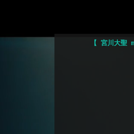
ポーカーア
【 宮川大聖 