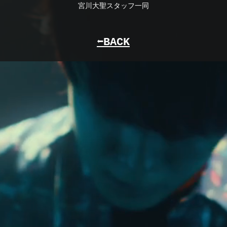
宮川大聖スタッフ一同
⬅︎BACK